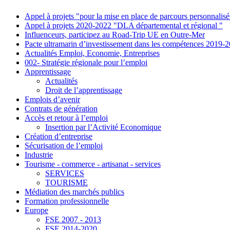
Appel à projets "pour la mise en place de parcours personnalis
Appel à projets 2020-2022 "DLA départemental et régional "
Influenceurs, participez au Road-Trip UE en Outre-Mer
Pacte ultramarin d’investissement dans les compétences 2019-
Actualités Emploi, Economie, Entreprises
002- Stratégie régionale pour l’emploi
Apprentissage
Actualités
Droit de l’apprentissage
Emplois d’avenir
Contrats de génération
Accès et retour à l’emploi
Insertion par l’Activité Economique
Création d’entreprise
Sécurisation de l’emploi
Industrie
Tourisme - commerce - artisanat - services
SERVICES
TOURISME
Médiation des marchés publics
Formation professionnelle
Europe
FSE 2007 - 2013
FSE 2014-2020