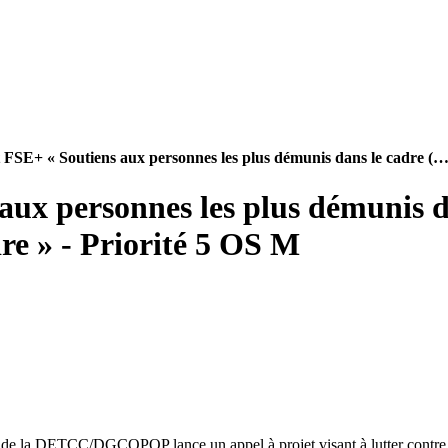
 FSE+ « Soutiens aux personnes les plus démunis dans le cadre (…
ux personnes les plus démunis dan
ire » - Priorité 5 OS M
e la DETCC/DGCOPOP lance un appel à projet visant à lutter contre la p