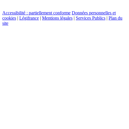
Accessibilité : partiellement conforme
Données personnelles et
cookies
|
Légifrance
|
Mentions légales
|
Services Publics
|
Plan du
site