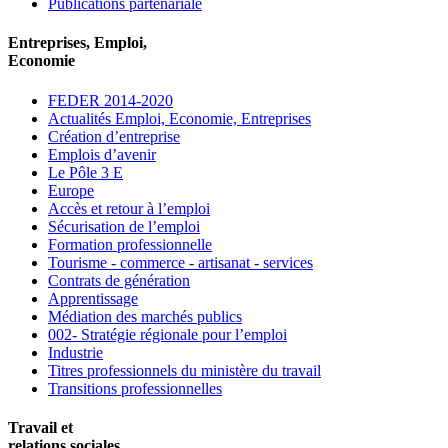
Publications partenariale
Entreprises, Emploi,
Economie
FEDER 2014-2020
Actualités Emploi, Economie, Entreprises
Création d’entreprise
Emplois d’avenir
Le Pôle 3 E
Europe
Accès et retour à l’emploi
Sécurisation de l’emploi
Formation professionnelle
Tourisme - commerce - artisanat - services
Contrats de génération
Apprentissage
Médiation des marchés publics
002- Stratégie régionale pour l’emploi
Industrie
Titres professionnels du ministère du travail
Transitions professionnelles
Travail et
relations sociales