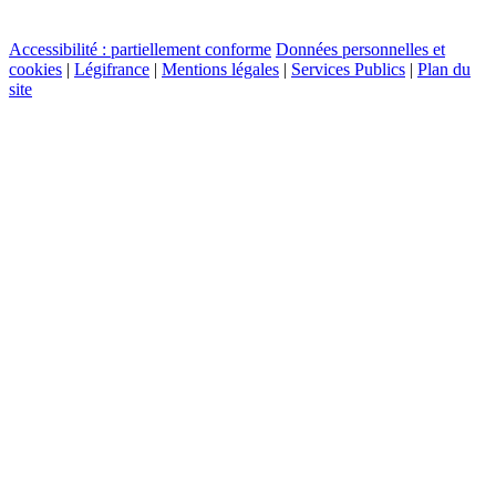
Accessibilité : partiellement conforme
Données personnelles et
cookies
|
Légifrance
|
Mentions légales
|
Services Publics
|
Plan du
site