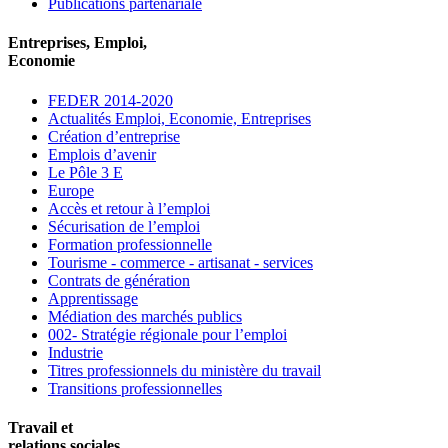
Publications partenariale
Entreprises, Emploi,
Economie
FEDER 2014-2020
Actualités Emploi, Economie, Entreprises
Création d’entreprise
Emplois d’avenir
Le Pôle 3 E
Europe
Accès et retour à l’emploi
Sécurisation de l’emploi
Formation professionnelle
Tourisme - commerce - artisanat - services
Contrats de génération
Apprentissage
Médiation des marchés publics
002- Stratégie régionale pour l’emploi
Industrie
Titres professionnels du ministère du travail
Transitions professionnelles
Travail et
relations sociales