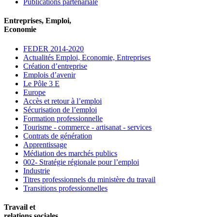
Publications partenariale
Entreprises, Emploi,
Economie
FEDER 2014-2020
Actualités Emploi, Economie, Entreprises
Création d’entreprise
Emplois d’avenir
Le Pôle 3 E
Europe
Accès et retour à l’emploi
Sécurisation de l’emploi
Formation professionnelle
Tourisme - commerce - artisanat - services
Contrats de génération
Apprentissage
Médiation des marchés publics
002- Stratégie régionale pour l’emploi
Industrie
Titres professionnels du ministère du travail
Transitions professionnelles
Travail et
relations sociales