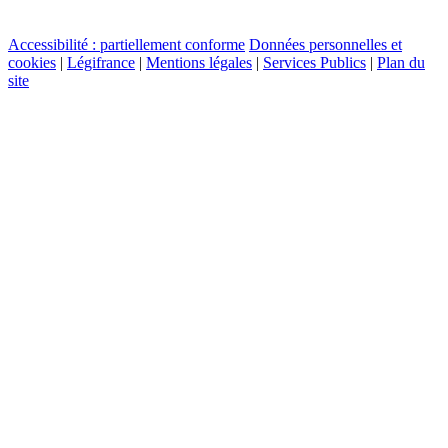
Accessibilité : partiellement conforme
Données personnelles et
cookies
|
Légifrance
|
Mentions légales
|
Services Publics
|
Plan du
site