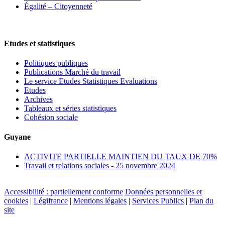
Égalité – Citoyenneté
Etudes et statistiques
Politiques publiques
Publications Marché du travail
Le service Etudes Statistiques Evaluations
Etudes
Archives
Tableaux et séries statistiques
Cohésion sociale
Guyane
ACTIVITE PARTIELLE MAINTIEN DU TAUX DE 70%
Travail et relations sociales - 25 novembre 2024
Accessibilité : partiellement conforme
Données personnelles et
cookies
|
Légifrance
|
Mentions légales
|
Services Publics
|
Plan du
site