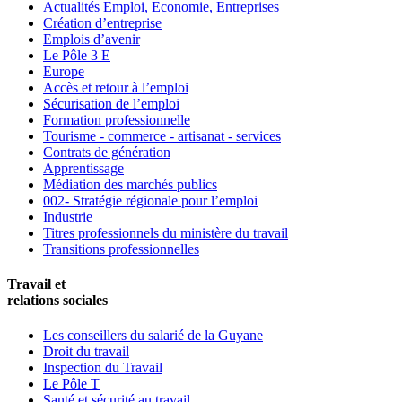
Actualités Emploi, Economie, Entreprises
Création d’entreprise
Emplois d’avenir
Le Pôle 3 E
Europe
Accès et retour à l’emploi
Sécurisation de l’emploi
Formation professionnelle
Tourisme - commerce - artisanat - services
Contrats de génération
Apprentissage
Médiation des marchés publics
002- Stratégie régionale pour l’emploi
Industrie
Titres professionnels du ministère du travail
Transitions professionnelles
Travail et
relations sociales
Les conseillers du salarié de la Guyane
Droit du travail
Inspection du Travail
Le Pôle T
Santé et sécurité au travail